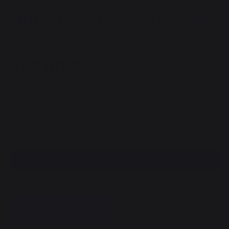
KAMADO-MÖBEL 80 X 70 CM SCHWARZ
REF : MC80EGGE13 / EAN13 : 3339380175204
629,00 €
Verfügbar innerhalb von 7 Tagen
Versandkostenfrei!
sichere Zahlung
Einen händler finden
DESCRIPTION
DOKUMENTE