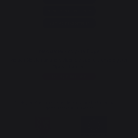
Annuler ma commande
Zum Kontaktformular
Newsletter und gute Tipps
Melden Sie sich an und bleiben Sie über alle unsere guten
Tipps informiert.
Ich registriere mich
Die Region Aquitainien und die Europäische Union handeln
gemeinsam für Ihr Gebiet