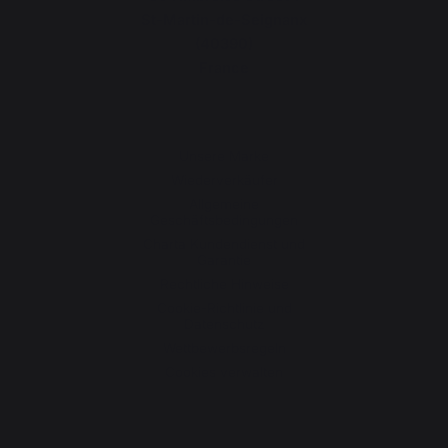
St-Martin-de-Seignanx
(40390)
France
Unsere Marke
Wiederverkäufer
Allgemeine
Geschäftsbedingungen
Charta Kundendienst und
Garantie
Rechtliche Hinweise
Cookie-Richtlinie und
Datenschutz
Wettbewerbsregeln
Cookies verwalten