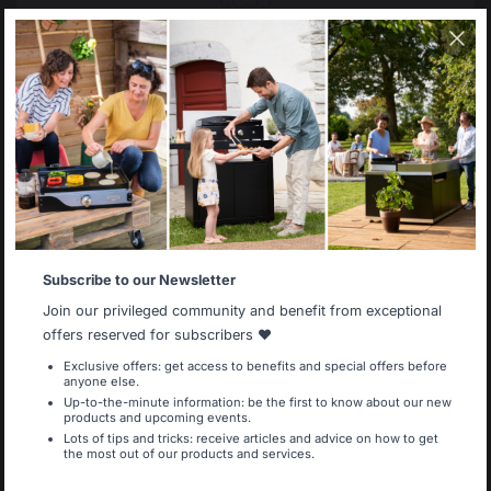
17,90 €
36,90 
Auf Lager
Auf La
Select your country
It appears that you are trying to access a product
catalog that does not correspond to the one for your
country.
Select another delivery country
Subscribe to our Newsletter
Allemagne
Antilles
Zum warenkorb hinzufügen
Join our privileged community and benefit from exceptional
offers reserved for subscribers ❤️
Exclusive offers: get access to benefits and special offers before
anyone else.
Belgique
Canada
Bewahrtes
Up-to-the-minute information: be the first to know about our new
Menschenfreundliche
products and upcoming events.
französisches Know-
Arbeitsplätze
how
Lots of tips and tricks: receive articles and advice on how to get
the most out of our products and services.
Espagne
France