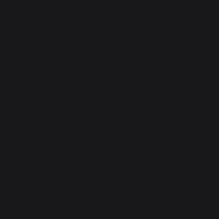
Schutzplatten für Holzöfen
Pellets
Holzrost
Kaminbälge
Andirons
Kaminzubehör
PRAKTISCHE WORKSHOPS
Gourmet-Workshop
Nachrichten
Werkstatt-Service