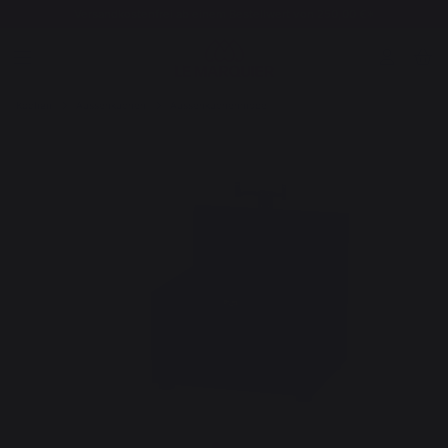
Versandkostenfrei ab einem Bestellwert von 250,00 €*
Kochen
Aussenküchen
Aussenküchenmöbel