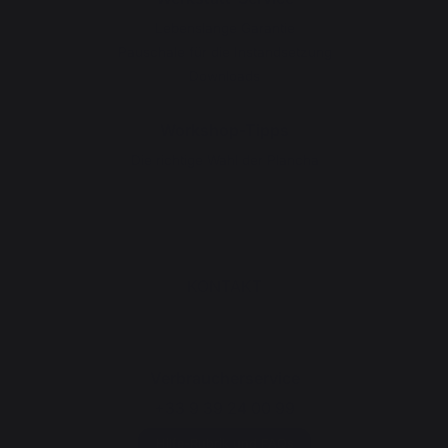
Lebenslange Garantie
Pauschale für die Instandsetzung
Downloads
Workshop-Tipps
Die richtige Wahl der Plancha
KONTAKT
Verbraucherservice
+33 9 39 24 00 99
Hilfe-Rubrik und FAQs