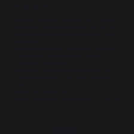
Die mehr
Modular: Das Befestigungssystem der Möbel
ermöglicht das nachträgliche Hinzufügen von
Elementen und gibt Ihnen mehr Freiheit bei der
Gestaltung
Individuell anpassbar: Verschiedene optionale
Zubehörteile (Schränke, Räder, Regale,
Zubehörkit für Schränke ...)
Funktionelle Aufbewahrungsmöglichkeiten:
Verschlossen durch 2 gefütterte „Push-Pull“-
Türen
Höhenverstellbare Füße
Große Arbeitsfläche: Arbeitsfläche 80 * 50 cm