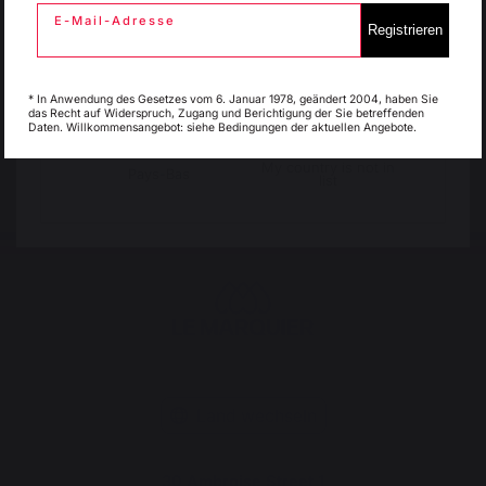
E-Mail-Adresse
Registrieren
Versandkostenfrei ab
Fortbestehende lokale
Italie
Luxembourg
einem Bestellwert von
Produktion
250 €
* In Anwendung des Gesetzes vom 6. Januar 1978, geändert 2004, haben Sie
das Recht auf Widerspruch, Zugang und Berichtigung der Sie betreffenden
Daten. Willkommensangebot: siehe Bedingungen der aktuellen Angebote.
My country is not in
Pays-Bas
list
Land wechseln
30 Ambroise Street 1