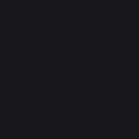
PRODUKTE
Kochen
Planchas
Grills
Aussenküchen
Pizzaöfen
Feuerschalen
Grill- und Planchawagen
Accessories
Kamino
Kaminwerkzeuge
Aufbewahrung und Transport von Holzscheiten
Kaminbrandschutz