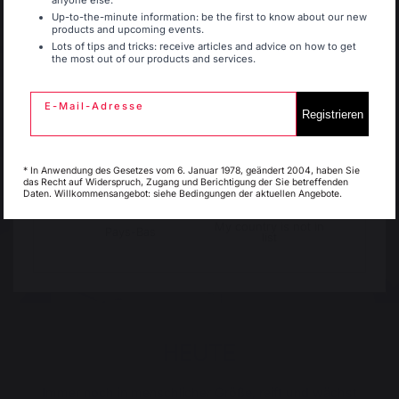
anyone else.
Belgique
Canada
Up-to-the-minute information: be the first to know about our new
products and upcoming events.
Lots of tips and tricks: receive articles and advice on how to get
the most out of our products and services.
Espagne
France
E-Mail-Adresse
Registrieren
Italie
Luxembourg
* In Anwendung des Gesetzes vom 6. Januar 1978, geändert 2004, haben Sie
das Recht auf Widerspruch, Zugang und Berichtigung der Sie betreffenden
Daten. Willkommensangebot: siehe Bedingungen der aktuellen Angebote.
My country is not in
Pays-Bas
list
HEUTE
Immer noch in menschlicher Größe, reift und wächst