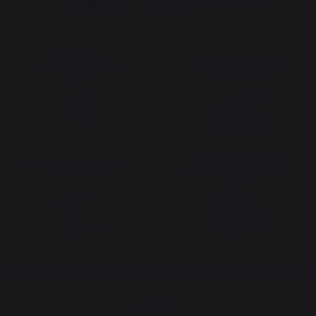
Bewahrtes
Menschenfreundliche
französisches Know-
Arbeitsplätze
how
Versandkostenfrei ab
Fortbestehende lokale
einem Bestellwert von
Produktion
250 €