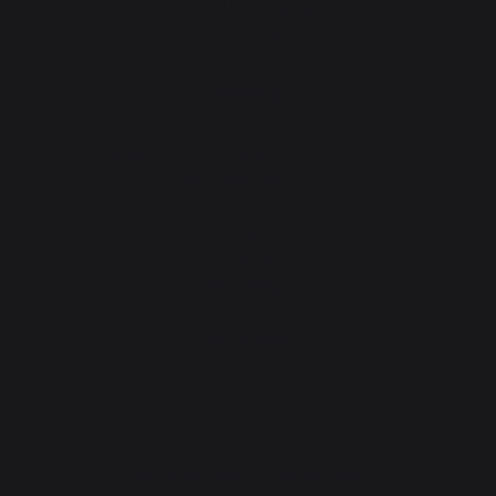
Grill- und Planchawagen
Accessories
Kamino
Kaminwerkzeuge
Aufbewahrung und Transport von Holzscheiten
Kaminbrandschutz
Schutzplatten für Holzöfen
Pellets
Holzrost
Kaminbälge
Andirons
Kaminzubehör
PRAKTISCHE WORKSHOPS