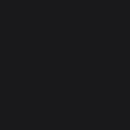
Land wechseln
30 Ambroise Street 1
St-Martin-de-Seignanx
(40390)
France
Unsere Marke
Wiederverkäufer
Allgemeine
Geschäftsbedingungen
Charta Kundendienst und
Garantie
Rechtliche Hinweise