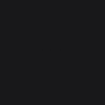
Cookie-Richtlinie und
Datenschutz
Wettbewerbsregeln
Cookies verwalten
PRODUKTE
Kochen
Planchas
Grills
Aussenküchen
Pizzaöfen
Feuerschalen