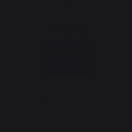
Verbraucherservice
+33 9 39 24 00 99
Hilfe-Rubrik und FAQs
Annuler ma commande
Zum Kontaktformular
Newsletter und gute Tipps
Melden Sie sich an und bleiben Sie über alle unsere guten
Tipps informiert.
Ich registriere mich