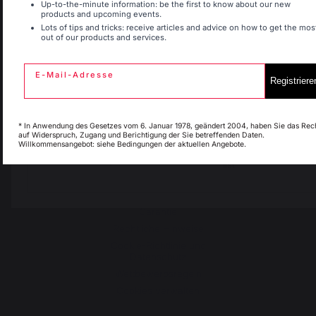
Up-to-the-minute information: be the first to know about our new
products and upcoming events.
30 Ambroise Street 1
Lots of tips and tricks: receive articles and advice on how to get the mos
out of our products and services.
Espagne
France
St-Martin-de-Seignanx
(40390)
E-Mail-Adresse
France
Registriere
Italie
Luxembourg
* In Anwendung des Gesetzes vom 6. Januar 1978, geändert 2004, haben Sie das Rec
auf Widerspruch, Zugang und Berichtigung der Sie betreffenden Daten.
Unsere Marke
Willkommensangebot: siehe Bedingungen der aktuellen Angebote.
Wiederverkäufer
My country is not in
Pays-Bas
list
Allgemeine
Geschäftsbedingungen
Charta Kundendienst und
Garantie
Rechtliche Hinweise
Cookie-Richtlinie und
Datenschutz
Wettbewerbsregeln
Cookies verwalten