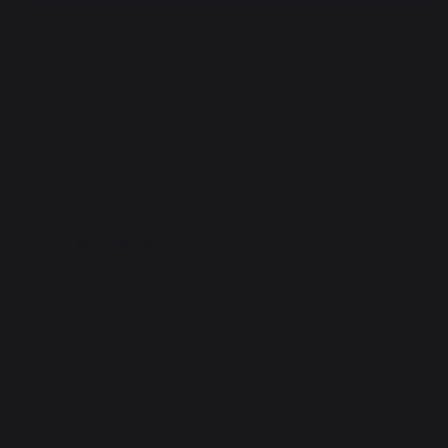
16 x 3 x 47 cm (B x T x H)
Material: Kiefer
Material der Entlüftung: Kunstleder
Material des Mundstücks: Schwarz lackierter
Stahl
PEFC-zertifiziert
Die mehr
Ihren Brand zu einem erschwinglichen Preis
starten oder neu starten
.