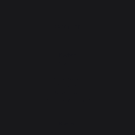
PRODUKTE
Kochen
Planchas
Grills
Aussenküchen
Pizzaöfen
Feuerschalen
Grill- und Planchawagen
Accessories
Kamino
Kaminwerkzeuge