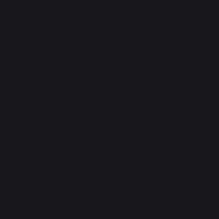
4
/
5
Avis vérifié
Ras.
Avis du
26/09/2023
, suite à une
expérience du
07/09/2023
par
A.A.
Signaler
Utile
(1)
3
/
5
Avis vérifié
moyen
Avis du
03/03/2022
, suite à une
expérience du
15/02/2022
par
A.A.
Signaler
Utile
(2)
1