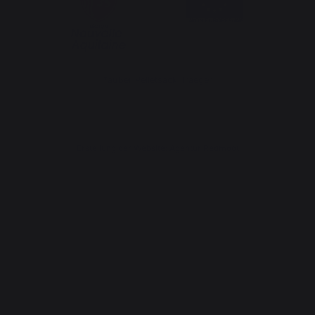
*außer Pelletsack Traeger
Erstellung der Website: Agentur Redmoot