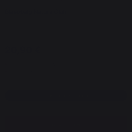
Blasebalg Natura Clair
REF : SO1182 / EAN13 : 3339380100299
4 Meinung
20,90 €
Verfügbar in 2 bis 3 Wochen
sichere Zahlung
Einen händler finden
DESCRIPTION