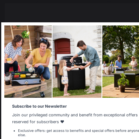
Versandkostenfrei ab
Fortbestehende lokale
einem Bestellwert von
Produktion
250 €
Select your country
It appears that you are trying to access a product catalog
that does not correspond to the one for your country.
Select another delivery country
Allemagne
Antilles
Subscribe to our Newsletter
Join our privileged community and benefit from exceptional offers
reserved for subscribers ❤️
Belgique
Canada
Land wechseln
Exclusive offers: get access to benefits and special offers before anyon
else.