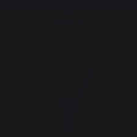
Versandkostenfrei ab einem Bestellwert von 250,00 €*
Kamino
Kaminbälge