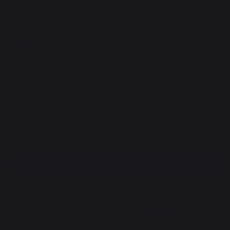
Zum warenkorb hinzufügen
Bewahrtes
Menschenfreundliche
französisches Know-
Arbeitsplätze
how