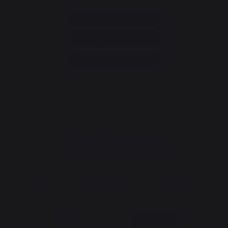
+33 9 39 24 00 99
Hilfe-Rubrik und FAQs
Annuler ma commande
Zum Kontaktformular
Newsletter und gute Tipps
Melden Sie sich an und bleiben Sie über alle unsere guten
Tipps informiert.
Ich registriere mich
Die Region Aquitainien und die Europäische Union handeln
gemeinsam für Ihr Gebiet