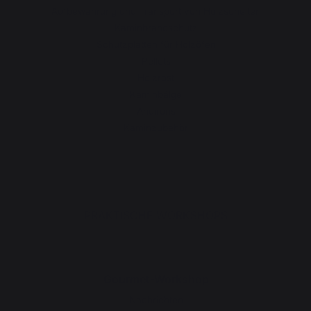
Aufbewahrung und Transport von Holzscheiten
Kaminbrandschutz
Schutzplatten für Holzöfen
Pellets
Holzrost
Kaminbälge
Andirons
Kaminzubehör
PRAKTISCHE WORKSHOPS
Gourmet-Workshop
Nachrichten