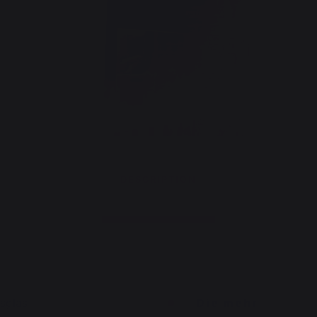
DESCRIPTION
tsglas
Die mehr