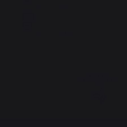
Bewahrtes
französisches Know-
how