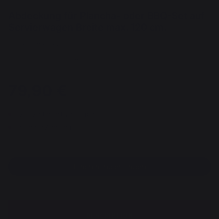
Abdeckung für Plancha- oder BBQ-Set auf
Servierwagen Breite max. 120 cm.
REF : AGR51MA / EAN13 : 3339380167490
40 Meinung
79,90 €
Zur Zeit nicht verfügbar
sichere Zahlung
Einen händler finden
DESCRIPTION