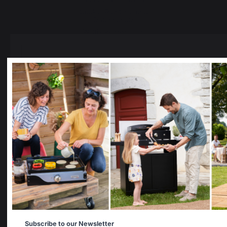
Cookie-Richtlinie und
Datenschutz
Wettbewerbsregeln
Cookies verwalten
Select your country
PRODUKTE
It appears that you are trying to access a product catalo
correspond to the one for your country.
Select another delivery country
Kochen
Planchas
Grills
Aussenküchen
Allemagne
Antilles
Pizzaöfen
Feuerschalen
Subscribe to our Newsletter