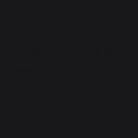
Bewahrtes
Menschenfreundliche
französisches Know-
Arbeitsplätze
how
Versandkostenfrei ab
Fortbestehende lokale
einem Bestellwert von
Produktion
250 €