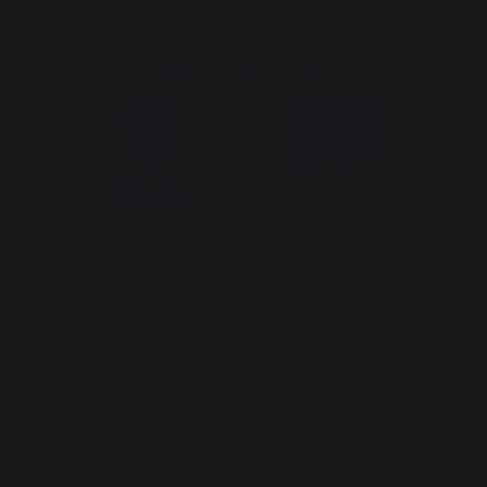
Die Region Aquitainien und die Europäische Union handeln
gemeinsam für Ihr Gebiet
*außer Pelletsack Traeger
Erstellung der Website: Agentur Redmoot