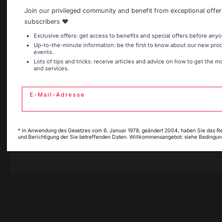
Grill- und Planchawagen
Join our privileged community and benefit from exceptional offer
Belgique
Canada
Accessories
subscribers ❤️
Exclusive offers: get access to benefits and special offers before anyo
Kamino
Up-to-the-minute information: be the first to know about our new pr
events.
Espagne
France
Kaminwerkzeuge
Lots of tips and tricks: receive articles and advice on how to get the m
and services.
Aufbewahrung und Transport von Holzscheiten
Kaminbrandschutz
Schutzplatten für Holzöfen
E-Mail-Adresse
Italie
Luxembourg
Pellets
Holzrost
Kaminbälge
* In Anwendung des Gesetzes vom 6. Januar 1978, geändert 2004, haben Sie das R
und Berichtigung der Sie betreffenden Daten. Willkommensangebot: siehe Bedingun
My country is not i
Andirons
Pays-Bas
list
Kaminzubehör
PRAKTISCHE WORKSHOPS