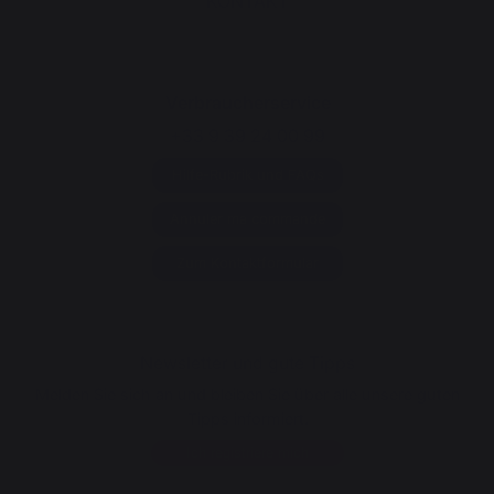
KONTAKT
Verbraucherservice
+33 9 39 24 00 99
Hilfe-Rubrik und FAQs
Annuler ma commande
Zum Kontaktformular
Newsletter und gute Tipps
Melden Sie sich an und bleiben Sie über alle unsere guten
Tipps informiert.
Ich registriere mich