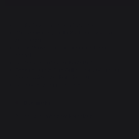
Aus PVC-beschichtetem Polyester.
Wird verwendet, um Ihr Kochgerät vor Staub
zu schützen.
Für die Verwendung an einem trockenen Ort
gedacht.
Ausgestattet mit einem Kordelzug.
Geeignet für die Pure Grill edition 260 und für
Dessertwägen der Reihe Pure XL.
120 * 60 * 120 cm (L * T * H)
Die mehr
Ausgestattet mit einem Kordelzug.