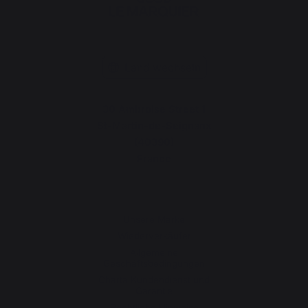
Land wechseln
30 Ambroise Street 1
St-Martin-de-Seignanx
(40390)
France
Unsere Marke
Wiederverkäufer
Allgemeine
Geschäftsbedingungen
Charta Kundendienst und
Garantie
Rechtliche Hinweise