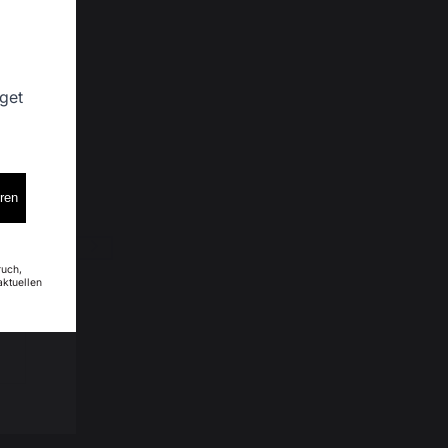
 get
eren
4
5
ruch,
aktuellen