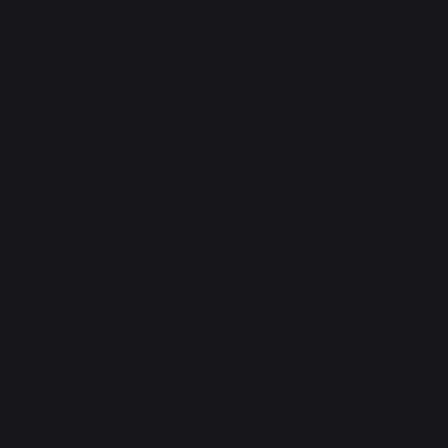
Versandkostenfrei ab
einem Bestellwert von
250 €
SHOPS
KONTAKT