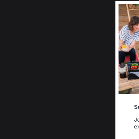
3
étoiles
0
2
étoiles
1
1
étoile
2
Trier les avis
S
J
e