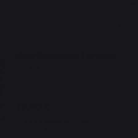
Maxi-Randspatel Edelstahl
REF : AGR88 / EAN13 : 3339380143562
23 Meinung
29,90 €
Verfügbar innerhalb von 7 Tagen
sichere Zahlung