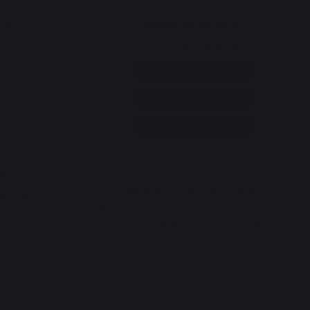
hop
Verbraucherservice
+33 9 39 24 00 99
Hilfe-Rubrik und FAQs
ce
Annuler ma commande
tie
dsetzung
Zum Kontaktformular
s
Newsletter und gute Tipps
lancha
Melden Sie sich an und bleiben Sie über alle
unsere guten Tipps informiert.
Ich registriere mich
Die Region Aquitainien und die Europäische