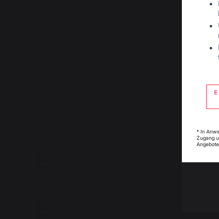
E
* In Anw
Zugang u
Angebote