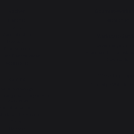
Kochen
Gourmet-Works
Planchas
Nachrichten
Grills
Aussenküchen
Werkstatt-Servi
Pizzaöfen
Lebenslange Garan
Feuerschalen
Pauschale für die Instan
ll- und Planchawagen
Downloads
Accessories
Workshop-Tipp
Kamino
Die richtige Wahl der P
Kaminwerkzeuge
hrung und Transport von
Holzscheiten
Kaminbrandschutz
tzplatten für Holzöfen
Pellets
Holzrost