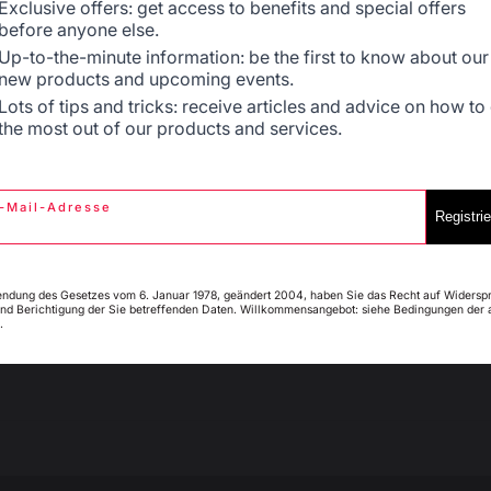
Signaler
Utile
(1)
Exclusive offers: get access to benefits and special offers
before anyone else.
Up-to-the-minute information: be the first to know about our
5
/
5
new products and upcoming events.
Avis vérifié
Espagne
France
Lots of tips and tricks: receive articles and advice on how to
the most out of our products and services.
Pratique et de bonne qualité
Avis du
05/06/2024
, suite à une expérience du
20/05/2024
par
A.A.
Signaler
Utile
(3)
-Mail-Adresse
Italie
Luxembourg
Registri
1
2
3
endung des Gesetzes vom 6. Januar 1978, geändert 2004, haben Sie das Recht auf Widersp
nd Berichtigung der Sie betreffenden Daten. Willkommensangebot: siehe Bedingungen der 
.
My country is not in
Pays-Bas
list