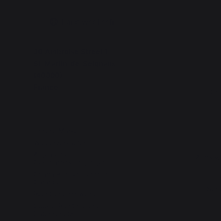
Land wechseln
30 Ambroise Street 1
St-Martin-de-Seignanx
(40390)
France
Gri
Unsere Marke
Wiederverkäufer
Allgemeine
Aufbewa
Geschäftsbedingungen
Charta Kundendienst und
Garantie
Schu
Rechtliche Hinweise
Cookie-Richtlinie und
Datenschutz