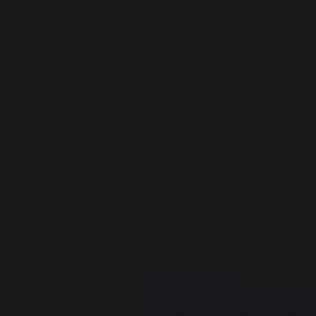
Aus Edelstahl.
Unerlässlich für die Handhab
Lebensmitteln beim Kochen au