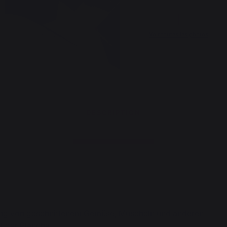
Voir toutes les photos
DESCRIPTION
ung von geschnittenem Gemüse, Muscheln und anderen
f der Plancha.