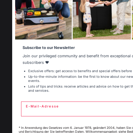
Select another delivery countr
Kaminwerkzeuge
Aufbewahrung und Transport von Holzscheiten
Kaminbrandschutz
Schutzplatten für Holzöfen
Allemagne
Antilles
Pellets
Holzrost
Subscribe to our Newsletter
Kaminbälge
Join our privileged community and benefit from exceptional 
Andirons
Belgique
Canada
subscribers ❤️
Kaminzubehör
Exclusive offers: get access to benefits and special offers before
Up-to-the-minute information: be the first to know about our n
events.
Espagne
France
Lots of tips and tricks: receive articles and advice on how to get 
and services.
PRAKTISCHE WORKSHOPS
E-Mail-Adresse
Italie
Luxembou
Gourmet-Workshop
* In Anwendung des Gesetzes vom 6. Januar 1978, geändert 2004, haben Sie 
und Berichtigung der Sie betreffenden Daten. Willkommensangebot: siehe Bed
My country is 