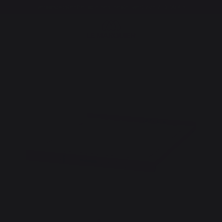
Versandkostenfrei ab einem Bestellwert von 250,00 €*
Kochen
Accessories
Zubehör