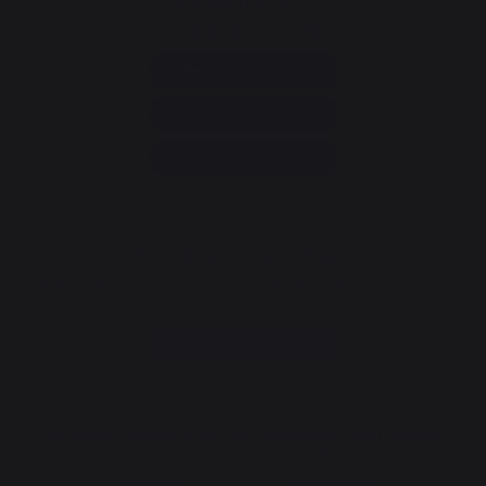
+33 9 39 24 00 99
Hilfe-Rubrik und FAQs
Annuler ma commande
Zum Kontaktformular
Newsletter und gute Tipps
Melden Sie sich an und bleiben Sie über alle unsere guten
Tipps informiert.
Ich registriere mich
Die Region Aquitainien und die Europäische Union handeln
gemeinsam für Ihr Gebiet