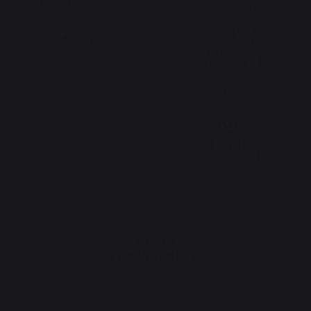
französisches Know-
Arbeitsplätze
how
Versandkostenfrei ab
Fortbestehende lokale
einem Bestellwert von
Produktion
250 €