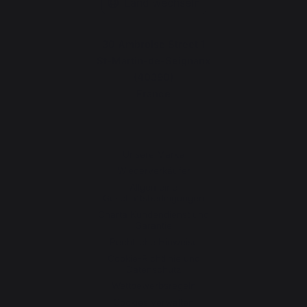
Land wechseln
30 Ambroise Street 1
St-Martin-de-Seignanx
(40390)
France
Unsere Marke
Wiederverkäufer
Allgemeine
Geschäftsbedingungen
Charta Kundendienst und
Garantie
Rechtliche Hinweise
Cookie-Richtlinie und
Datenschutz
Wettbewerbsregeln
Cookies verwalten