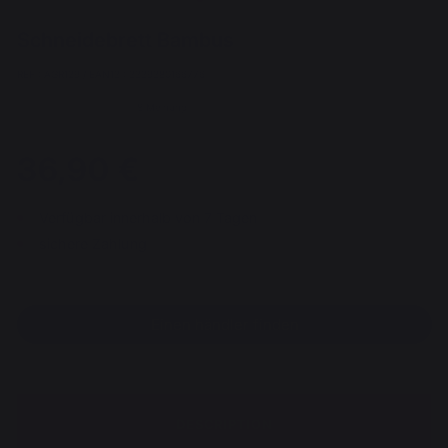
Schneidebrett Bambus
REF : AGR129 / EAN13 : 3339380166776
8 Meinung
36,90 €
Verfügbar innerhalb von 7 Tagen
sichere Zahlung
Einen händler finden
DESCRIPTION