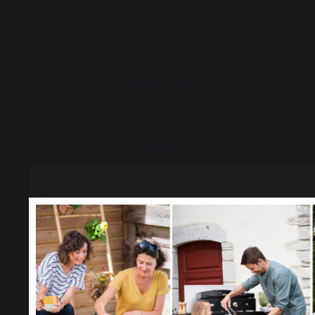
PRODUKTE
Kochen
Planchas
Grills
Aussenküchen
Pizzaöfen
Feuerschalen
Grill- und Planchawagen
Select your country
Accessories
It appears that you are trying to access a product catalog
to the one for your country.
Kamino