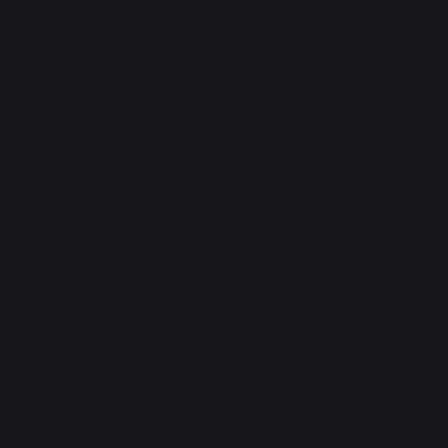
*außer Pelletsack Traeger
Erstellung der Website: Agentur Redmoot