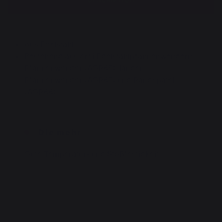
DESCRIPTION
Aus Edelstahl.
Bestehend aus drei Edelstahlpfannenwendern:
Pfannenwender (AGR85), langer
Pfannenwender (AGR87) und Randspatel
(AGR88)
.
Die mehr
Gute Temperatur- und Stoßfestigkeit