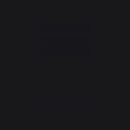
Verbraucherservice
+33 9 39 24 00 99
Hilfe-Rubrik und FAQs
Annuler ma commande
Zum Kontaktformular
Newsletter und gute Tipps
Melden Sie sich an und bleiben Sie über alle unsere guten
Tipps informiert.
Ich registriere mich
Die Region Aquitainien und die Europäische Union handeln