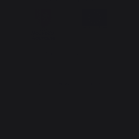
gemeinsam für Ihr Gebiet
*außer Pelletsack Traeger
Erstellung der Website: Agentur Redmoot