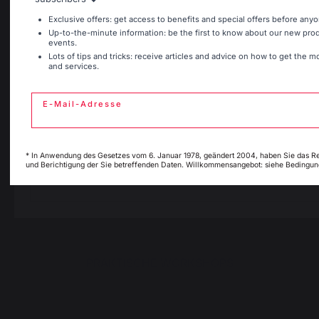
Kamino
Exclusive offers: get access to benefits and special offers before anyo
Up-to-the-minute information: be the first to know about our new pr
Kaminwerkzeuge
events.
Espagne
France
Aufbewahrung und Transport von Holzscheiten
Lots of tips and tricks: receive articles and advice on how to get the m
and services.
Kaminbrandschutz
Schutzplatten für Holzöfen
E-Mail-Adresse
Pellets
Italie
Luxembourg
Holzrost
Kaminbälge
Andirons
* In Anwendung des Gesetzes vom 6. Januar 1978, geändert 2004, haben Sie das R
und Berichtigung der Sie betreffenden Daten. Willkommensangebot: siehe Bedingun
My country is not i
Pays-Bas
Kaminzubehör
list
PRAKTISCHE WORKSHOPS