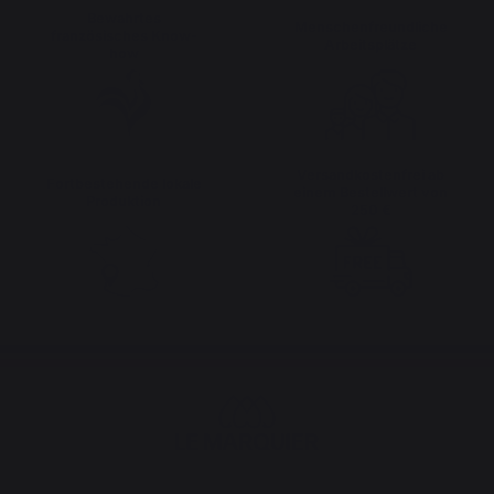
Bewahrtes
Menschenfreundliche
französisches Know-
Arbeitsplätze
how
Versandkostenfrei ab
Fortbestehende lokale
einem Bestellwert von
Produktion
250 €