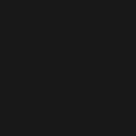
Land wechseln
30 Ambroise Street 1
St-Martin-de-Seignanx
(40390)
France
Unsere Marke
Wiederverkäufer
Allgemeine
Geschäftsbedingungen
Charta Kundendienst und
Garantie
Rechtliche Hinweise
Cookie-Richtlinie und
Datenschutz
Wettbewerbsregeln