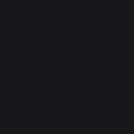
Versandkostenfrei ab einem Bestellwert von 250,00 €*
Kochen
Accessories
Zubehör