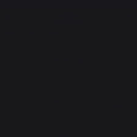
Versandkostenfrei ab einem Bestellwert von 250,00 €*
Kochen
Accessories
Zubehör