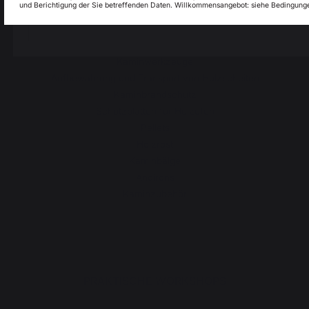
Accessories
und Berichtigung der Sie betreffenden Daten. Willkommensangebot: siehe Bedingunge
My country is not in
Pays-Bas
list
Kamino
Kaminwerkzeuge
Aufbewahrung und Transport von Holzscheiten
Kaminbrandschutz
Schutzplatten für Holzöfen
Pellets
Holzrost
Kaminbälge
Andirons
Kaminzubehör
PRAKTISCHE WORKSHOPS