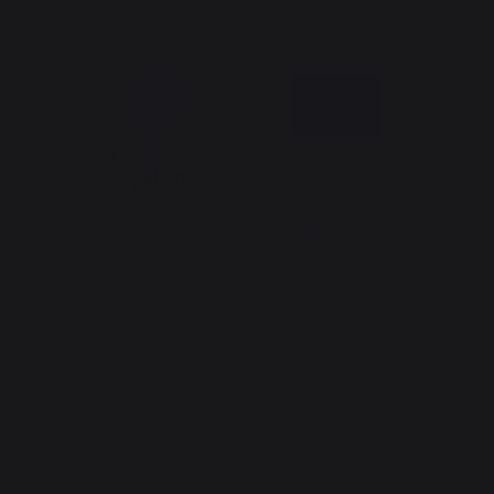
Die Region Aquitainien und die Europäische Union handeln
gemeinsam für Ihr Gebiet
*außer Pelletsack Traeger
Erstellung der Website: Agentur Redmoot