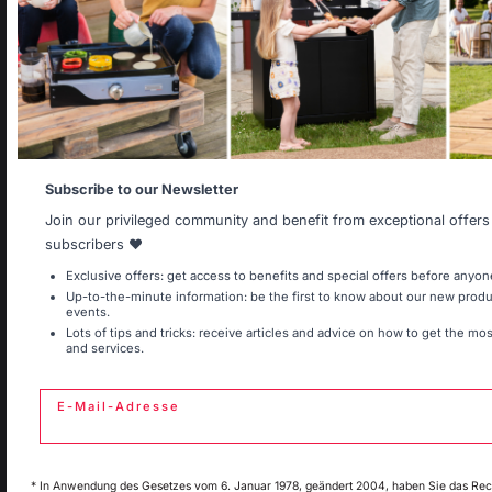
Datenschutz
Select another delivery country
Wettbewerbsregeln
Cookies verwalten
Allemagne
Antilles
Subscribe to our Newsletter
PRODUKTE
Join our privileged community and benefit from exceptional offers
Belgique
Canada
subscribers ❤️
Exclusive offers: get access to benefits and special offers before anyon
Up-to-the-minute information: be the first to know about our new pro
Kochen
events.
Espagne
France
Lots of tips and tricks: receive articles and advice on how to get the mo
Planchas
and services.
Grills
Aussenküchen
E-Mail-Adresse
Italie
Luxembourg
Pizzaöfen
Feuerschalen
Grill- und Planchawagen
* In Anwendung des Gesetzes vom 6. Januar 1978, geändert 2004, haben Sie das Rec