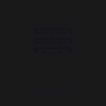
Verbraucherservice
+33 9 39 24 00 99
Hilfe-Rubrik und FAQs
Annuler ma commande
Zum Kontaktformular
Newsletter und gute Tipps
Melden Sie sich an und bleiben Sie über alle unsere guten
Tipps informiert.
Ich registriere mich