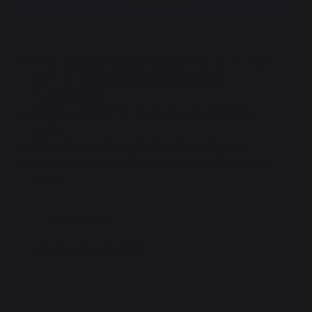
DESCRIPTION
Verschiebbare Speisenablage von 36 x 13 bis
63 x 13 vonder Marke LE MARQUIER.
Aus Edelstahl.
Hält Ihre gekochten Speisen oder Gerichte
warm.
Wird direkt auf Ihre Kochplatte aufgelegt.
Verschiebbare Grillfläche von 36 x 13 bis 63 x
13 cm.
Die mehr
Hochwertige Qualität