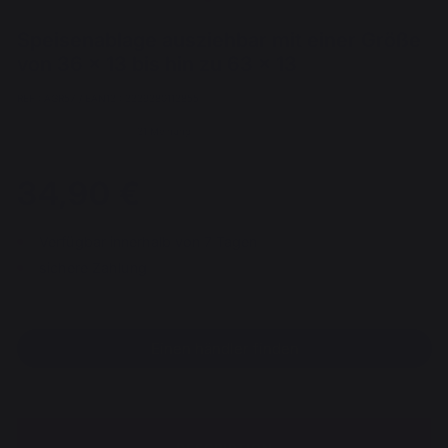
Speisenablage ausziehbar mit einer Größe
von 36 x 13 bis hin zu 63 x 13
REF : AGR57 / EAN13 : 3339380113855
31 Meinung
34,90 €
Verfügbar innerhalb von 7 Tagen
sichere Zahlung
Einen händler finden