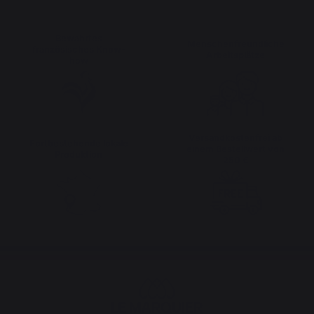
Bewahrtes
Menschenfreundliche
französisches Know-
Arbeitsplätze
how
Versandkostenfrei ab
Fortbestehende lokale
einem Bestellwert von
Produktion
250 €